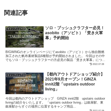
関連記事
ソロ・ブッシュクラフター必見！
キャンプニュース
asobito（アソビト）「焚き火軍
幕」予約開始
BIGWINGのオンラインページにてasobito（アソビト）から独自難燃
加工された帆布素材製品6種類が予約開始されました。 今回はその中
でもソロ・ブッシュクラフターの方必見の製品「焚き火軍幕」につい
て概要をご紹介いたします。非常に...
2022.07.08
【都内アウトドアショップ紹介】
キャンプニュース
2021年9月オープン！GINZA
innit2階「upstairs outdoor
living」
今回は都内のアウトドアショップ GINZA innit2階 upstairs outdoor
livingの紹介をいたします。 「upstairs outdoor living」は銀座駅、東
銀座駅からすぐの場所に位置するキャンプ用品...
2022.07.09