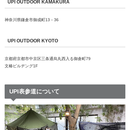
UPI OUTDOOR KAMAKURA
神奈川県鎌倉市御成町13－36
UPI OUTDOOR KYOTO
京都府京都市中京区三条通烏丸西入る御倉町79
文椿ビルヂング1F
UPI表参道について