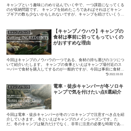
キャンプという趣味にのめり込んでいく中で、一つ課題になってくる
のが収納問題です。 キャンプを始めたころであればそれほどキャン
プギアの数も少ないかもしれないですが、キャンプを続けていくうち
にどんどん増今回はでどうやって収納すればいいの...
【キャンプノウハウ】キャンプの
キャンプノウハウ
食材は事前に切ってもっていくの
がおすすめな理由
今回はキャンプのノウハウの一つである、食材の持ち運びのコツにつ
いて紹介いたします。 キャンプの食事といえばキャンプ場付近のス
ーパーで食材を購入してするのが一般的ですが、今回は事前に食材を
切ってもっていくスタイルのメリットについて紹介...
2022.03.03
電車・徒歩キャンパーが冬ソロキ
キャンプノウハウ
ャンプで気を付けたい点6選紹介
今回は電車・徒歩キャンパーが冬のソロキャンプで注意すべき点を紹
介していきます。 冬といえばキャンプのメインシーズンです。た
だ、冬のキャンプは魅力だけでなく、非常に注意の必要な時期であ
り、単に快適なキャンプをするための注意点から命に係...